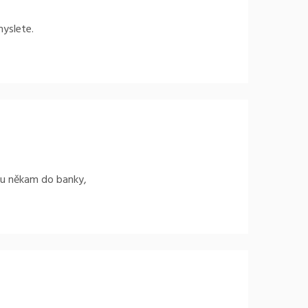
myslete.
omu někam do banky,