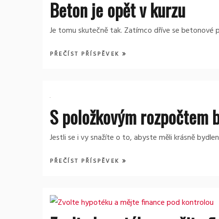
Beton je opět v kurzu
Je tomu skutečně tak. Zatímco dříve se betonové p
PŘEČÍST PŘÍSPĚVEK
S položkovým rozpočtem b
Jestli se i vy snažíte o to, abyste měli krásně byd
PŘEČÍST PŘÍSPĚVEK