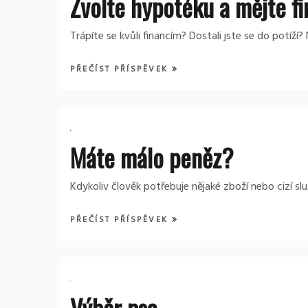
Zvolte hypotéku a mějte f
Trápíte se kvůli financím? Dostali jste se do potíží
PŘEČÍST PŘÍSPĚVEK
Máte málo peněz?
Kdykoliv člověk potřebuje nějaké zboží nebo cizí sl
PŘEČÍST PŘÍSPĚVEK
Výběr psa