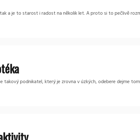
k a je to starost i radost na několik let. A proto si to pečlivě roz
otéka
e se takový podnikatel, který je zrovna v úzkých, odebere dejme t
ktivity