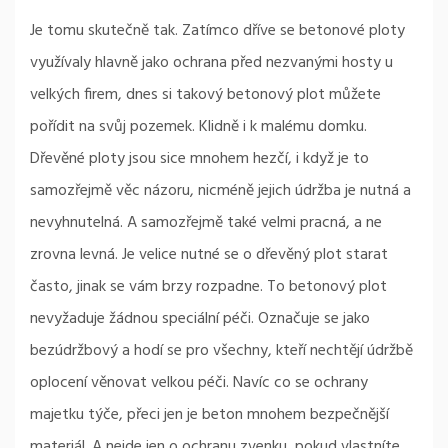
Je tomu skutečně tak. Zatímco dříve se
betonové ploty
využívaly hlavně jako ochrana před nezvanými hosty u
velkých firem, dnes si takový betonový plot můžete
pořídit na svůj pozemek. Klidně i k malému domku.
Dřevěné ploty jsou sice mnohem hezčí, i když je to
samozřejmě věc názoru, nicméně jejich údržba je nutná a
nevyhnutelná. A samozřejmě také velmi pracná, a ne
zrovna levná. Je velice nutné se o dřevěný plot starat
často, jinak se vám brzy rozpadne. To betonový plot
nevyžaduje žádnou speciální péči. Označuje se jako
bezúdržbový a hodí se pro všechny, kteří nechtějí údržbě
oplocení věnovat velkou péči. Navíc co se ochrany
majetku týče, přeci jen je beton mnohem bezpečnější
materiál. A nejde jen o ochranu zvenku, pokud vlastníte