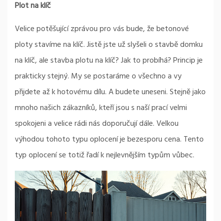
Plot na klíč
Velice potěšující zprávou pro vás bude, že betonové
ploty stavíme na klíč. Jistě jste už slyšeli o stavbě domku
na klíč, ale stavba plotu na klíč? Jak to probíhá? Princip je
prakticky stejný. My se postaráme o všechno a vy
přijdete až k hotovému dílu. A budete uneseni. Stejně jako
mnoho našich zákazníků, kteří jsou s naší prací velmi
spokojeni a velice rádi nás doporučují dále. Velkou
výhodou tohoto typu oplocení je bezesporu cena. Tento
typ oplocení se totiž řadí k nejlevnějším typům vůbec.