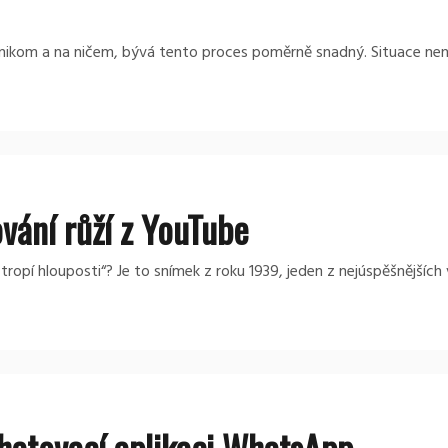
í na nikom a na ničem, bývá tento proces poměrně snadný. Situace ne
vání růží z YouTube
ropí hlouposti“? Je to snímek z roku 1939, jeden z nejúspěšnějších v
chatovací aplikaci WhatsApp