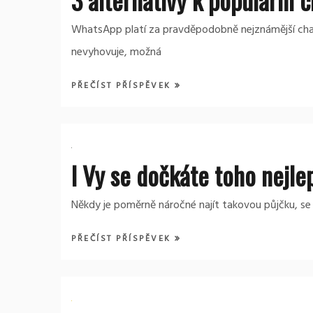
WhatsApp platí za pravděpodobně nejznámější chato
nevyhovuje, možná
PŘEČÍST PŘÍSPĚVEK
I Vy se dočkáte toho nejle
Někdy je poměrně náročné najít takovou půjčku, se 
PŘEČÍST PŘÍSPĚVEK