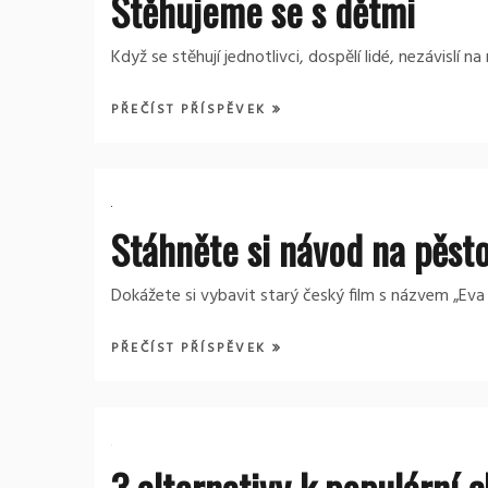
Stěhujeme se s dětmi
Když se stěhují jednotlivci, dospělí lidé, nezávisl
PŘEČÍST PŘÍSPĚVEK
Stáhněte si návod na pěsto
Dokážete si vybavit starý český film s názvem „Eva t
PŘEČÍST PŘÍSPĚVEK
3 alternativy k populární 