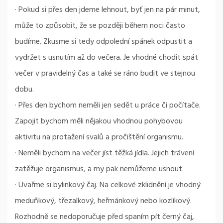
· Pokud si přes den jdeme lehnout, byť jen na pár minut,
může to způsobit, že se později během noci často
budíme. Zkusme si tedy odpolední spánek odpustit a
vydržet s usnutím až do večera. Je vhodné chodit spát
večer v pravidelný čas a také se ráno budit ve stejnou
dobu.
· Přes den bychom neměli jen sedět u práce či počítače.
Zapojit bychom měli nějakou vhodnou pohybovou
aktivitu na protažení svalů a pročištění organismu.
· Neměli bychom na večer jíst těžká jídla. Jejich trávení
zatěžuje organismus, a my pak nemůžeme usnout.
· Uvařme si bylinkový čaj. Na celkové zklidnění je vhodný
meduňkový, třezalkový, heřmánkový nebo kozlíkový.
Rozhodně se nedoporučuje před spaním pít černý čaj,