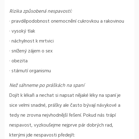
Rizika způsobená nespavostí:
· pravděpodobnost onemocnění cukrovkou a rakovinou
· vysoký tlak
· náchylnost k mrtvici
· snížený zájem o sex
· obezita
· stárnutí organismu
Než sáhneme po práškách na spaní
Dojít k lékaři a nechat si napsat nějaké léky na spaní je
sice velmi snadné, prášky ale často bývají návykové a
tedy ne zrovna nejvhodnější řešení. Pokud nás trápí
nespavost, vyzkoušejme nejprve pár dobrých rad,
kterými jde nespavosti předejít: