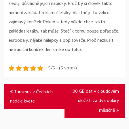
sleduji důkladně jejich nabídky. Proč by si člověk takto
nemohl zakládat reklamní letáky. Vlastně je to velice
zajímavý koníček. Pokud si tedy někdo chce takto
zakládat letáky, tak může. Stačí k tomu pouze pořadače,
euroobaly, nějaké nálepky a popisovače. Proč nezkusit
netradiční koníček. Jen směle do toho.
5/5 - (5 votes)
Navigace
100 GB dat v cloudovém
Turismus v Čechách
pro
úložišti za dva dolary
nadále kvete
příspěvek
měsíčně