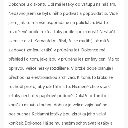
Dokonce u diskontu Lidl má letáky od vstupu na náš trh.
Nedávno jsem se byl u něho podívat a popovídat si. Viděl
jsem, jak to má vše uspořádané na poličkách. Má to
rozdělené podle roků a taky podle společností. Nestačil
jsem se divit. Kamarád mi říkal, že se mu líbí, jak může
sledovat změnu letáků v průběhu let. Dokonce má
přehled i o tom, jaké jsou v průběhu let změny cen. Má to
opravdu velice hezky rozdělené. V brzké době plánuje i
přechod na elektronickou archivaci. K tomuto kroku se
rozhodl proto, aby ušetřil místo. Nicméně chce starší
letáky nechat v papírové podobě. Dokáže o tomto
koníčku mluvit dlouhou dobu a je velice zajímavé ho
poslouchat. Reklamní letáky jsou zkrátka jeho velký
koníček. Dokonce i já se mu snažím schovávat letáky a