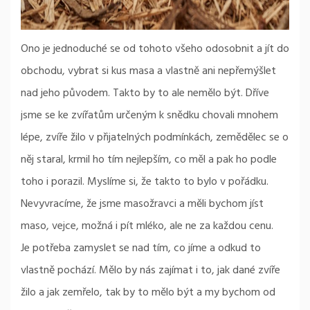
Ono je jednoduché se od tohoto všeho odosobnit a jít do
obchodu, vybrat si kus masa a vlastně ani nepřemýšlet
nad jeho původem. Takto by to ale nemělo být. Dříve
jsme se ke zvířatům určeným k snědku chovali mnohem
lépe, zvíře žilo v přijatelných podmínkách, zemědělec se o
něj staral, krmil ho tím nejlepším, co měl a pak ho podle
toho i porazil. Myslíme si, že takto to bylo v pořádku.
Nevyvracíme, že jsme masožravci a měli bychom jíst
maso, vejce, možná i pít mléko, ale ne za každou cenu.
Je potřeba zamyslet se nad tím, co jíme a odkud to
vlastně pochází. Mělo by nás zajímat i to, jak dané zvíře
žilo a jak zemřelo, tak by to mělo být a my bychom od