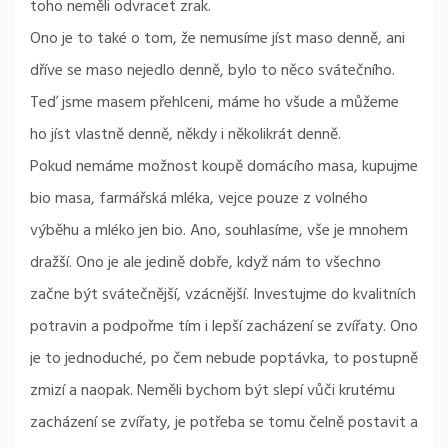
toho neměli odvracet zrak.
Ono je to také o tom, že nemusíme jíst maso denně, ani
dříve se maso nejedlo denně, bylo to něco svátečního.
Teď jsme masem přehlceni, máme ho všude a můžeme
ho jíst vlastně denně, někdy i několikrát denně.
Pokud nemáme možnost koupě domácího masa, kupujme
bio masa, farmářská mléka, vejce pouze z volného
výběhu a mléko jen bio. Ano, souhlasíme, vše je mnohem
dražší. Ono je ale jedině dobře, když nám to všechno
začne být svátečnější, vzácnější. Investujme do kvalitních
potravin a podpořme tím i lepší zacházení se zvířaty. Ono
je to jednoduché, po čem nebude poptávka, to postupně
zmizí a naopak. Neměli bychom být slepí vůči krutému
zacházení se zvířaty, je potřeba se tomu čelně postavit a