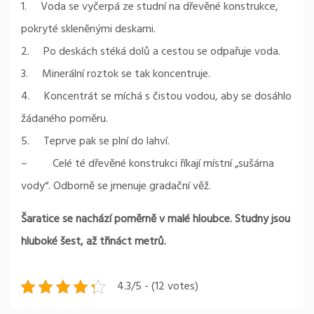
1. Voda se vyčerpá ze studní na dřevěné konstrukce,
pokryté skleněnými deskami.
2. Po deskách stéká dolů a cestou se odpařuje voda.
3. Minerální roztok se tak koncentruje.
4. Koncentrát se míchá s čistou vodou, aby se dosáhlo
žádaného poměru.
5. Teprve pak se plní do lahví.
– Celé té dřevěné konstrukci říkají místní „sušárna
vody“. Odborně se jmenuje gradační věž.
Šaratice se nachází poměrně v malé hloubce. Studny jsou
hluboké šest, až třináct metrů.
4.3/5 - (12 votes)