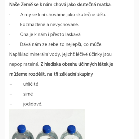
Naše Země se k nám chová jako skutečná matka.
· A my se k ní chováme jako skutečné děti.
· Rozmazlené a nevychované.
· Ona je k nám i přesto laskavá.
· Dává nám ze sebe to nejlepší, co může.
Například minerální vody, jejichž léčivé účinky jsou
nepopiratelné.
Z hlediska obsahu účinných látek je
můžeme rozdělit, na tři základní skupiny
– uhličité
– sirné
– jodidové.