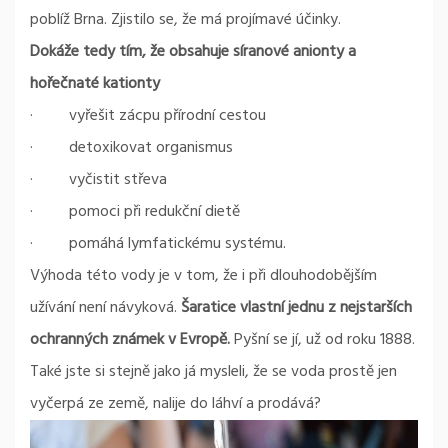
poblíž Brna. Zjistilo se, že má projímavé účinky.
Dokáže tedy tím, že obsahuje síranové anionty a
hořečnaté kationty
· vyřešit zácpu přírodní cestou
· detoxikovat organismus
· vyčistit střeva
· pomoci při redukční dietě
· pomáhá lymfatickému systému.
Výhoda této vody je v tom, že i při dlouhodobějším
užívání není návyková.
Šaratice vlastní jednu z nejstarších
ochranných známek v Evropě.
Pyšní se jí, už od roku 1888.
Také jste si stejně jako já mysleli, že se voda prostě jen
vyčerpá ze země, nalije do láhví a prodává?