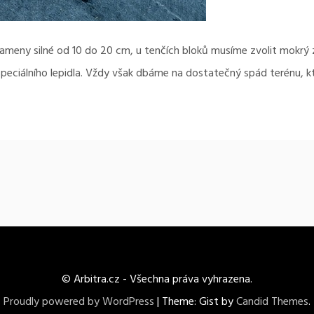
meny silné od 10 do 20 cm, u tenčích bloků musíme zvolit mokr
eciálního lepidla. Vždy však dbáme na dostatečný spád terénu, k
© Arbitra.cz - Všechna práva vyhrazena.
Proudly powered by WordPress
|
Theme: Gist by
Candid Themes
.