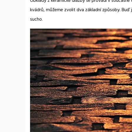
Obklady z keramické dlažby se provádí v současné 
kvádrů, můžeme zvolit dva základní způsoby. Buď j
sucho.