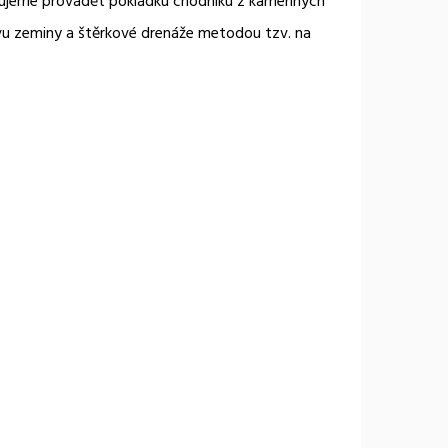
hodujeme provádět pokládku chodníku z kamenných
tvu zeminy a štěrkové drenáže metodou tzv. na