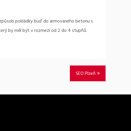
ý způsob pokládky buď do armovaného betonu s
terý by měl být v rozmezí od 2 do 4 stupňů.
SEO Plzeň