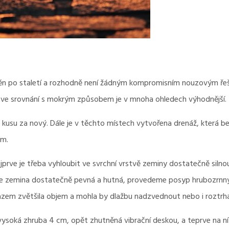
ěn po staletí a rozhodně není žádným kompromisním nouzovým řeš
ku a ve srovnání s mokrým způsobem je v mnoha ohledech výhodnější.
usu za nový. Dále je v těchto místech vytvořena drenáž, která be
ém.
prve je třeba vyhloubit ve svrchní vrstvě zeminy dostatečně silnou
 je zemina dostatečně pevná a hutná, provedeme posyp hrubozrnn
azem zvětšila objem a mohla by dlažbu nadzvednout nebo i roztrha
ysoká zhruba 4 cm, opět zhutněná vibrační deskou, a teprve na ní s