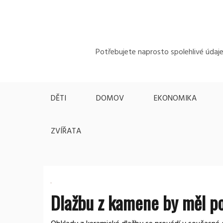
Skip
to
content
Potřebujete naprosto spolehlivé údaje,
DĚTI
DOMOV
EKONOMIKA
ZVÍŘATA
Dlažbu z kamene by měl p