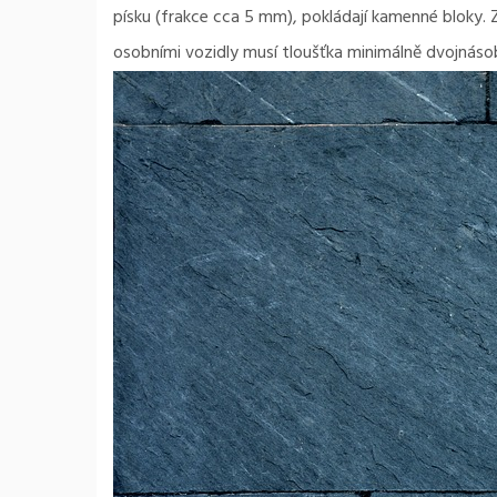
písku (frakce cca 5 mm), pokládají kamenné bloky.
osobními vozidly musí tloušťka minimálně dvojnáso