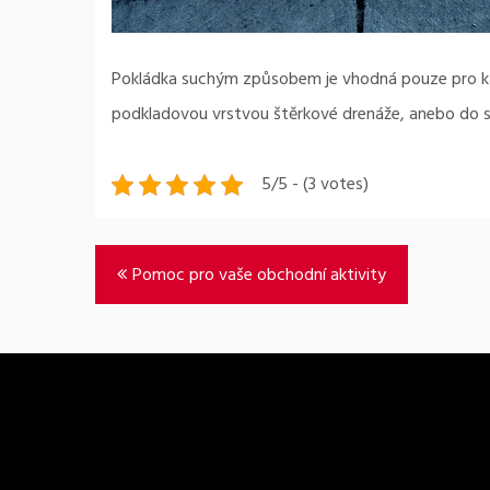
Pokládka suchým způsobem je vhodná pouze pro ka
podkladovou vrstvou štěrkové drenáže, anebo do sp
5/5 - (3 votes)
Navigace
Pomoc pro vaše obchodní aktivity
pro
příspěvek