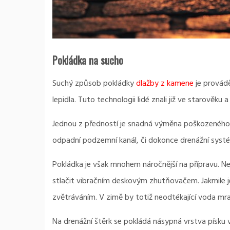
Pokládka na sucho
Suchý způsob pokládky
dlažby z kamene
je provád
lepidla. Tuto technologii lidé znali již ve starově
Jednou z předností je snadná výměna poškozeného k
odpadní podzemní kanál, či dokonce drenážní syst
Pokládka je však mnohem náročnější na přípravu. Nej
stlačit vibračním deskovým zhutňovačem.
Jakmile
zvětráváním. V zimě by totiž neodtékající voda mr
Na drenážní štěrk se pokládá násypná vrstva písku v