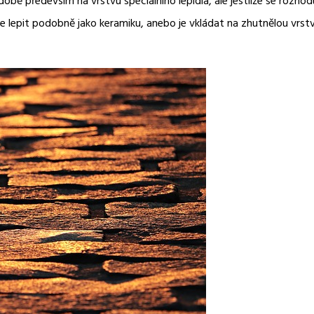
době především na vrstvu speciálního lepidla, ale jestliže se roz
e lepit podobně jako keramiku, anebo je vkládat na zhutnělou vrs