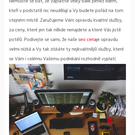
Nemusíte se bát, že zaplatíte velký balík peněz lidem,
kteří v podstatě nic neudělají a Vy budete pořád na tom
stejném místě. Zaručujeme Vám opravdu kvalitní služby,
za ceny, které jen tak někde nenajdete a které Vás jistě
potěší. Podívejte se sami, že naše
seo cena
je opravdu
velmi nízká a Vy tak získáte ty nejkvalitnější služby, které
se Vám i celému Vašemu podnikání rozhodně vyplatí.