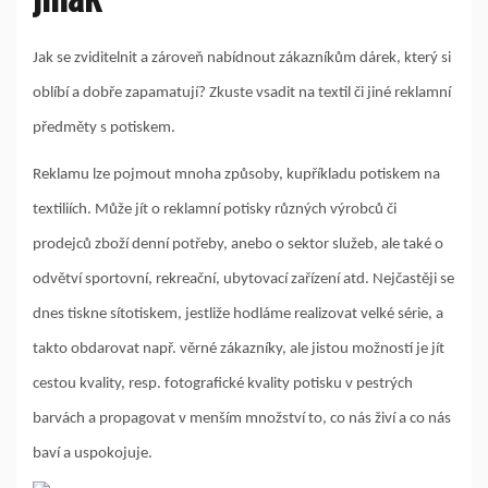
Jak se zviditelnit a zároveň nabídnout zákazníkům dárek, který si
oblíbí a dobře zapamatují? Zkuste vsadit na textil či jiné reklamní
předměty s potiskem.
Reklamu lze pojmout mnoha způsoby, kupříkladu potiskem na
textiliích. Může jít o reklamní potisky různých výrobců či
prodejců zboží denní potřeby, anebo o sektor služeb, ale také o
odvětví sportovní, rekreační, ubytovací zařízení atd. Nejčastěji se
dnes tiskne sítotiskem, jestliže hodláme realizovat velké série, a
takto obdarovat např. věrné zákazníky, ale jistou možností je jít
cestou kvality, resp. fotografické kvality potisku v pestrých
barvách a propagovat v menším množství to, co nás živí a co nás
baví a uspokojuje.