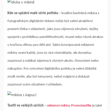
Kde se uplatní malé série potisku
– kvalitní bavlněná mikina s
fotografickým digitálním tiskem může být velmi atraktivní
prezent třeba v oblastech, jako jsou zájmová sdružení, služby
spojené s prohlídkou pamětihodností, muzeí nebo různé atrakce
s tvořivou dílnou pro děti atd. Takto koncipované reklamní
mikiny ocení každý, jsou to sice vícenáklady, ale dovedou
zaujmout a nalákat zájemce k různým akcím, činnostem nebo
nákupům. Pro vytvoření digitálního potisku je velmi důležité
zvolit motiv, aby byl nenucený, nebyl vulgární a dokázal
zaujmout svým obsahem i vzhledem.
Textil ve velkých sériích
–
reklamní mikiny Promotextilie
je také