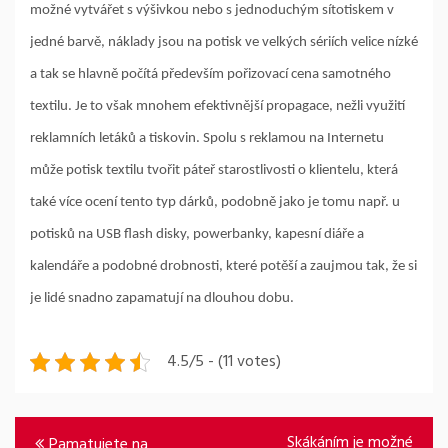
možné vytvářet s výšivkou nebo s jednoduchým sítotiskem v
jedné barvě, náklady jsou na potisk ve velkých sériích velice nízké
a tak se hlavně počítá především pořizovací cena samotného
textilu. Je to však mnohem efektivnější propagace, nežli využití
reklamních letáků a tiskovin. Spolu s reklamou na Internetu
může potisk textilu tvořit páteř starostlivosti o klientelu, která
také více ocení tento typ dárků, podobně jako je tomu např. u
potisků na USB flash disky, powerbanky, kapesní diáře a
kalendáře a podobné drobnosti, které potěší a zaujmou tak, že si
je lidé snadno zapamatují na dlouhou dobu.
4.5/5 - (11 votes)
Navigace
Skákáním je možné
Pamatujete na