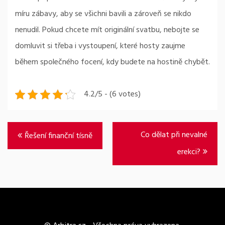
míru zábavy, aby se všichni bavili a zároveň se nikdo
nenudil. Pokud chcete mít originální svatbu, nebojte se
domluvit si třeba i vystoupení, které hosty zaujme
během společného focení, kdy budete na hostině chybět.
4.2/5 - (6 votes)
Navigace
Co dělat při nevalné
Řešení finanční tísně
pro
erekci?
příspěvek