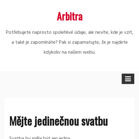
Skip
Arbitra
to
content
Potřebujete naprosto spolehlivé údaje, ale nevíte, kde je vzít,
a také je zapomínáte? Pak si zapamatujte, že je najdete
kdykoliv na našem webu.
Mějte jedinečnou svatbu
Svatba by měla být jen jedna