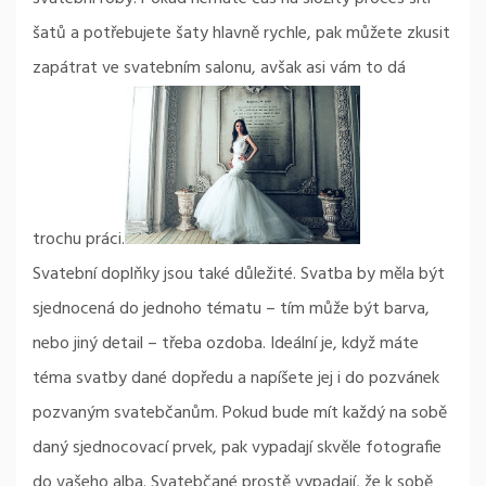
šatů a potřebujete šaty hlavně rychle, pak můžete zkusit
zapátrat ve svatebním salonu, avšak asi vám to dá
trochu práci.
Svatební doplňky jsou také důležité. Svatba by měla být
sjednocená do jednoho tématu – tím může být barva,
nebo jiný detail – třeba ozdoba. Ideální je, když máte
téma svatby dané dopředu a napíšete jej i do pozvánek
pozvaným svatebčanům. Pokud bude mít každý na sobě
daný sjednocovací prvek, pak vypadají skvěle fotografie
do vašeho alba. Svatebčané prostě vypadají, že k sobě