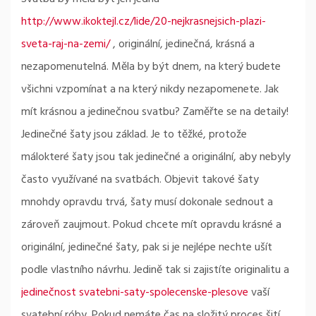
http://www.ikoktejl.cz/lide/20-nejkrasnejsich-plazi-
sveta-raj-na-zemi/
, originální, jedinečná, krásná a
nezapomenutelná. Měla by být dnem, na který budete
všichni vzpomínat a na který nikdy nezapomenete. Jak
mít krásnou a jedinečnou svatbu? Zaměřte se na detaily!
Jedinečné šaty jsou základ. Je to těžké, protože
málokteré šaty jsou tak jedinečné a originální, aby nebyly
často využívané na svatbách. Objevit takové šaty
mnohdy opravdu trvá, šaty musí dokonale sednout a
zároveň zaujmout. Pokud chcete mít opravdu krásné a
originální, jedinečné šaty, pak si je nejlépe nechte ušít
podle vlastního návrhu. Jedině tak si zajistíte originalitu a
jedinečnost svatebni-saty-spolecenske-plesove
vaší
svatební róby. Pokud nemáte čas na složitý proces šití