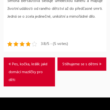
Simona Bertautová sleduje uměleckou kariéru a mapuje
životní události od raného dětství až do předčasné smrti.
Jedná se o zcela jedinečné, unikátní a mimořádné dílo.
3.8/5 - (5 votes)
Navigace
Pes, kočka, králík: jaké
Stěhujeme se s dětmi
pro
domácí mazlíčky pro
příspěvek
děti