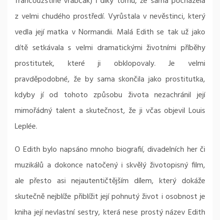
francouzštině vrabčák) i díky tomu, že sama pocházela
z velmi chudého prostředí. Vyrůstala v nevěstinci, který
vedla její matka v Normandii. Malá Edith se tak už jako
dítě setkávala s velmi dramatickými životními příběhy
prostitutek, které ji obklopovaly. Je velmi
pravděpodobné, že by sama skončila jako prostitutka,
kdyby jí od tohoto způsobu života nezachránil její
mimořádný talent a skutečnost, že ji včas objevil Louis
Leplée.
O Edith bylo napsáno mnoho biografií, divadelních her či
muzikálů a dokonce natočený i skvělý životopisný film,
ale přesto asi nejautentičtějším dílem, který dokáže
skutečně nejblíže přiblížit její pohnutý život i osobnost je
kniha její nevlastní sestry, která nese prostý název Edith