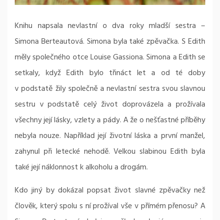
Knihu napsala nevlastní o dva roky mladší sestra –
Simona Berteautová. Simona byla také zpěvačka. S Edith
měly společného otce Louise Gassiona. Simona a Edith se
setkaly, když Edith bylo třináct let a od té doby
v podstatě žily společně a nevlastní sestra svou slavnou
sestru v podstatě celý život doprovázela a prožívala
všechny její lásky, vzlety a pády. A že o nešťastné příběhy
nebyla nouze. Například její životní láska a první manžel,
zahynul při letecké nehodě. Velkou slabinou Edith byla
také její náklonnost k alkoholu a drogám.
Kdo jiný by dokázal popsat život slavné zpěvačky než
člověk, který spolu s ní prožíval vše v přímém přenosu? A