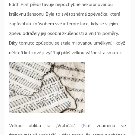
Edith Piaf představuje nepochybně nekorunovanou
královnu šansonu. Byla to světoznámá zpěvačka, která
zapůsobila způsobem své interpretace, kdy se v jejím
zpěvu odrážely její osobní zkušenosti a vnitřní poměry.
Díky tomuto způsobu se stala milovanou umělkyní. I když
někteří kritikové ji vyčítají příliš velkou vážnost a smutek.
Velkou oblibu si „Vrabčák“ (Piaf znamená ve