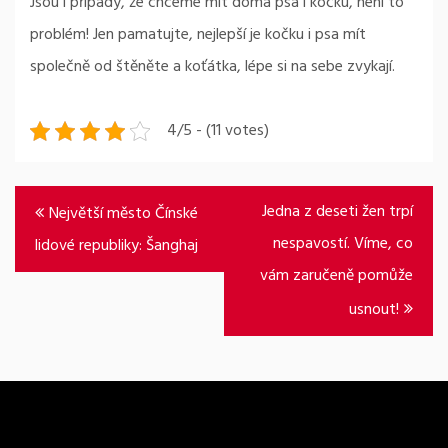
Jsou i případy, že chceme mít doma psa i kočku, není to
problém! Jen pamatujte, nejlepší je kočku i psa mít
společně od štěněte a koťátka, lépe si na sebe zvykají.
4/5 - (11 votes)
Navigace
Jedna z deseti žen trpí
Největší město Čínské
pro
nespavostí. Víme, co
lidové republiky: Šanghaj
příspěvek
vám zaručeně pomůže
usnout!