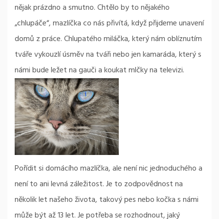
nějak prázdno a smutno. Chtělo by to nějakého
„chlupáče“, mazlíčka co nás přivítá, když přijdeme unavení
domů z práce. Chlupatého miláčka, který nám oblíznutím
tváře vykouzlí úsměv na tváři nebo jen kamaráda, který s
námi bude ležet na gauči a koukat mlčky na televizi.
Pořídit si domácího mazlíčka, ale není nic jednoduchého a
není to ani levná záležitost. Je to zodpovědnost na
několik let našeho života, takový pes nebo kočka s námi
může být až 13 let. Je potřeba se rozhodnout, jaký