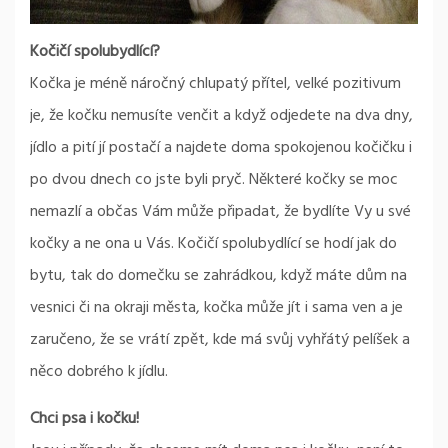
Kočičí spolubydlící?
Kočka je méně náročný chlupatý přítel, velké pozitivum
je, že kočku nemusíte venčit a když odjedete na dva dny,
jídlo a pití jí postačí a najdete doma spokojenou kočičku i
po dvou dnech co jste byli pryč. Některé kočky se moc
nemazlí a občas Vám může připadat, že bydlíte Vy u své
kočky a ne ona u Vás. Kočičí spolubydlící se hodí jak do
bytu, tak do domečku se zahrádkou, když máte dům na
vesnici či na okraji města, kočka může jít i sama ven a je
zaručeno, že se vrátí zpět, kde má svůj vyhřátý pelíšek a
něco dobrého k jídlu.
Chci psa i kočku!