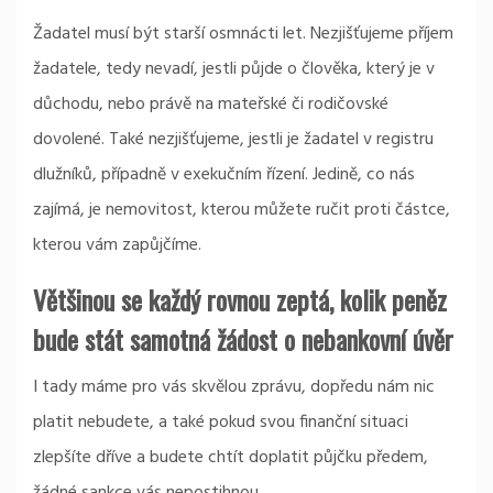
Žadatel musí být starší osmnácti let. Nezjišťujeme příjem
žadatele, tedy nevadí, jestli půjde o člověka, který je v
důchodu, nebo právě na mateřské či rodičovské
dovolené. Také nezjišťujeme, jestli je žadatel v registru
dlužníků, případně v exekučním řízení. Jedině, co nás
zajímá, je nemovitost, kterou můžete ručit proti částce,
kterou vám zapůjčíme.
Většinou se každý rovnou zeptá, kolik peněz
bude stát samotná žádost o nebankovní úvěr
I tady máme pro vás skvělou zprávu, dopředu nám nic
platit nebudete, a také pokud svou finanční situaci
zlepšíte dříve a budete chtít doplatit půjčku předem,
žádné sankce vás nepostihnou.